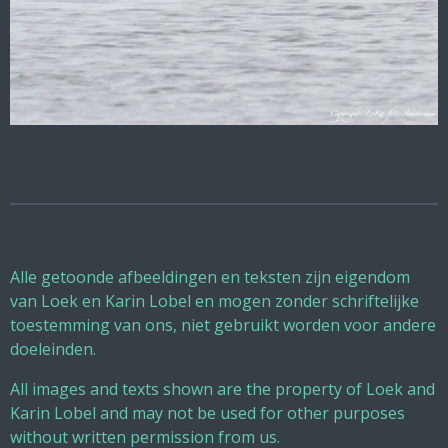
Alle getoonde afbeeldingen en teksten zijn eigendom
van Loek en Karin Lobel en mogen zonder schriftelijke
toestemming van ons, niet gebruikt worden voor andere
doeleinden.
All images and texts shown are the property of Loek and
Karin Lobel and may not be used for other purposes
without written permission from us.