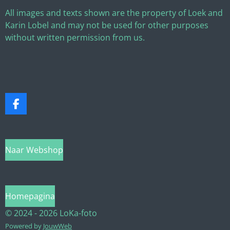
All images and texts shown are the property of Loek and
Karin Lobel and may not be used for other purposes
without written permission from us.
F
a
c
e
b
Naar Webshop
o
o
k
Homepagina
© 2024 - 2026 LoKa-foto
Powered by
JouwWeb