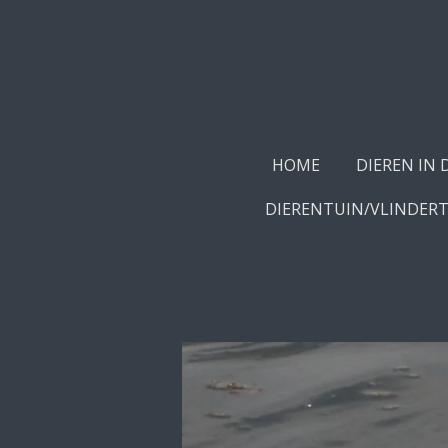
Ga
direct
naar
de
hoofdinhoud
HOME
DIEREN IN 
DIERENTUIN/VLINDER