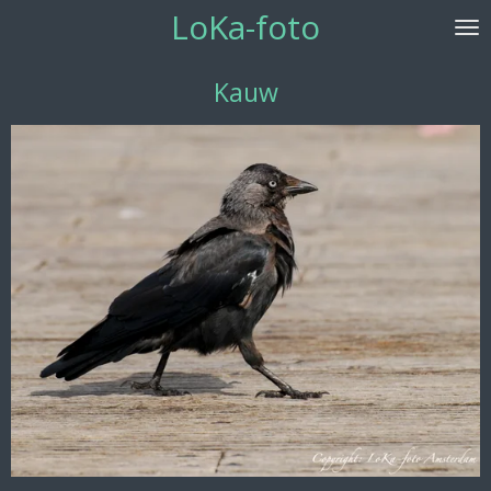
LoKa-foto
Ga
direct
naar
Kauw
de
hoofdinhoud