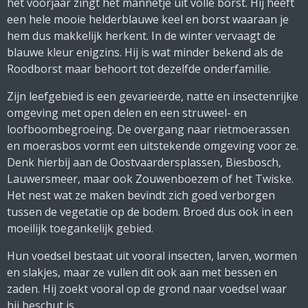
het voorjaar zingt het mannetje uit volle borst. Hij heeft
een hele mooie helderblauwe keel en borst waaraan je
hem dus makkelijk herkent. In de winter vervaagt de
blauwe kleur enigzins. Hij is wat minder bekend als de
Roodborst maar behoort tot dezelfde onderfamilie.
Zijn leefgebied is een gevarieërde, natte en insectenrijke
omgeving met open delen en een struweel- en
loofboombegroeing. De overgang naar rietmoerassen
en moerasbos vormt een uitstekende omgeving voor ze.
Denk hierbij aan de Oostvaardersplassen, Biesbosch,
Lauwersmeer, maar ook Zouwenboezem of het Twiske.
Het nest wat ze maken bevindt zich goed verborgen
tussen de vegetatie op de bodem. Broed dus ook in een
moeilijk toegankelijk gebied.
Hun voedsel bestaat uit vooral insecten, larven, wormen
en slakjes, maar ze vullen dit ook aan met bessen en
zaden. Hij zoekt vooral op de grond naar voedsel waar
hij beschut is.