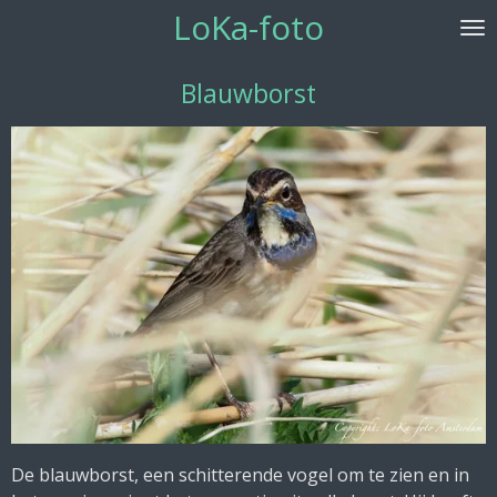
LoKa-foto
Ga
direct
naar
Blauwborst
de
hoofdinhoud
De blauwborst, een schitterende vogel om te zien en in