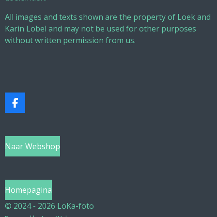
All images and texts shown are the property of Loek and
Karin Lobel and may not be used for other purposes
without written permission from us.
F
a
c
e
b
Naar Webshop
o
o
k
Homepagina
© 2024 - 2026 LoKa-foto