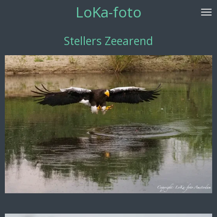
LoKa-foto
Ga
direct
naar
Stellers Zeearend
de
hoofdinhoud