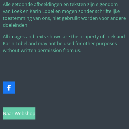
Alle getoonde afbeeldingen en teksten zijn eigendom
van Loek en Karin Lobel en mogen zonder schriftelijke
toestemming van ons, niet gebruikt worden voor andere
doeleinden.
All images and texts shown are the property of Loek and
Karin Lobel and may not be used for other purposes
without written permission from us.
F
a
c
e
b
Naar Webshop
o
o
k