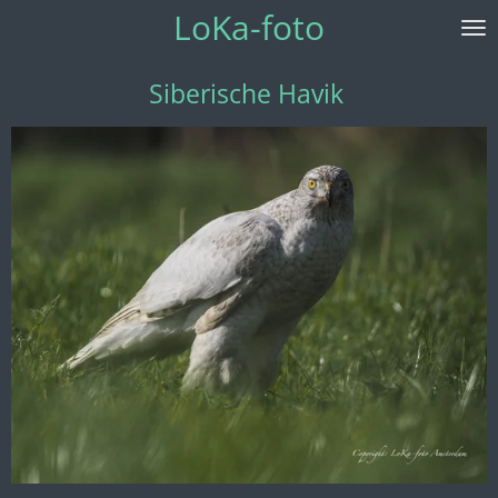
LoKa-foto
Ga
direct
naar
Siberische Havik
de
hoofdinhoud