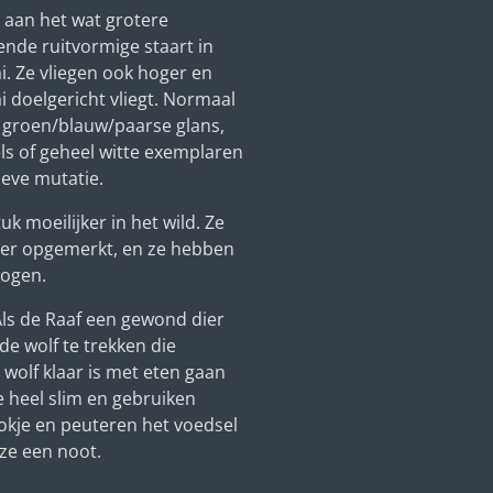
n aan het wat grotere
ende ruitvormige staart in
i. Ze vliegen ook hoger en
i doelgericht vliegt. Normaal
n groen/blauw/paarse glans,
ls of geheel witte exemplaren
ieve mutatie.
k moeilijker in het wild. Ze
ler opgemerkt, en ze hebben
mogen.
Als de Raaf een gewond dier
de wolf te trekken die
 wolf klaar is met eten gaan
e heel slim en gebruiken
kje en peuteren het voedsel
 ze een noot.