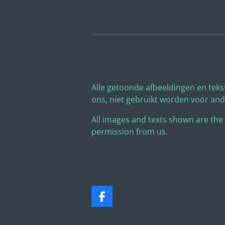
Alle getoonde afbeeldingen en teks
ons, niet gebruikt worden voor an
All images and texts shown are the
permission from us.
F
a
c