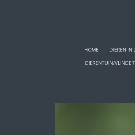
Ga
direct
naar
de
hoofdinhoud
HOME
DIEREN IN
DIERENTUIN/VLINDE