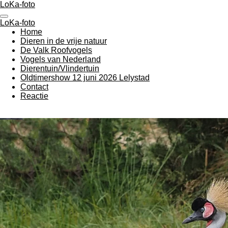
LoKa-foto
Ga
direct
LoKa-foto
naar
Home
de
Dieren in de vrije natuur
hoofdinhoud
De Valk Roofvogels
Vogels van Nederland
Dierentuin/Vlindertuin
Oldtimershow 12 juni 2026 Lelystad
Contact
Reactie