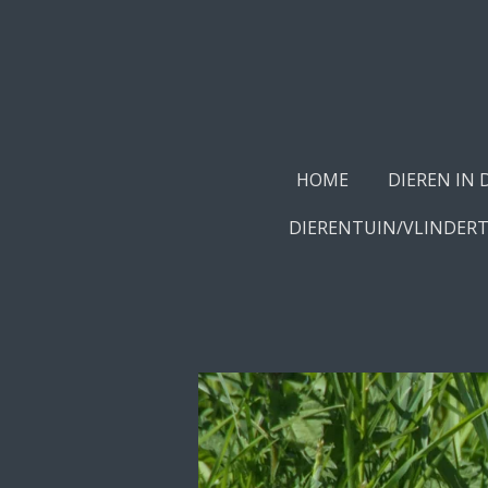
Ga
direct
naar
de
hoofdinhoud
HOME
DIEREN IN 
DIERENTUIN/VLINDER