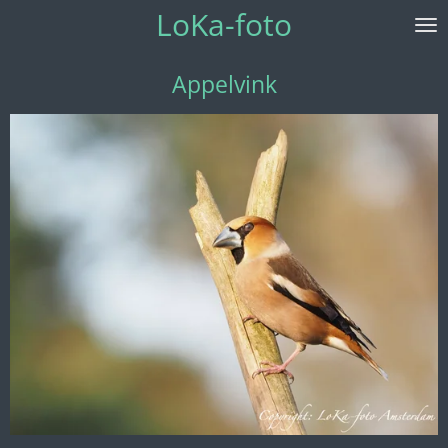
LoKa-foto
Ga
direct
naar
Appelvink
de
hoofdinhoud