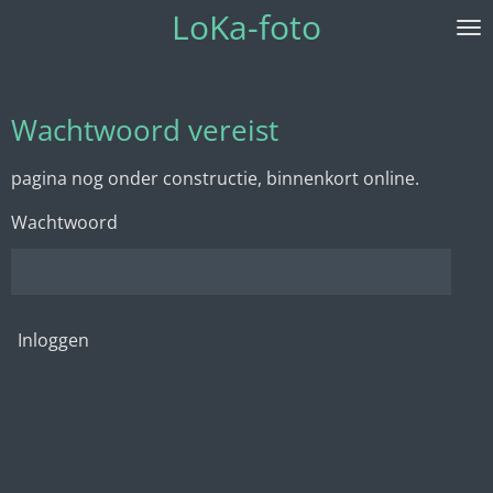
LoKa-foto
Ga
direct
naar
de
Wachtwoord vereist
hoofdinhoud
pagina nog onder constructie, binnenkort online.
Wachtwoord
Inloggen