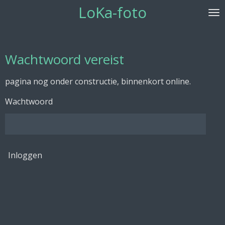
LoKa-foto
Ga
direct
naar
de
Wachtwoord vereist
hoofdinhoud
pagina nog onder constructie, binnenkort online.
Wachtwoord
Inloggen